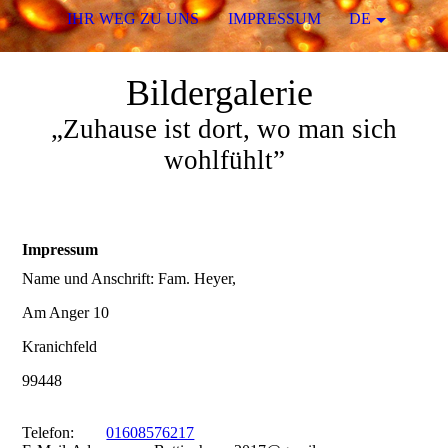
IHR WEG ZU UNS
IMPRESSUM
DE
Bildergalerie
„Zuhause ist dort, wo man sich
wohlfühlt”
Impressum
Name und Anschrift: Fam. Heyer,
Am Anger 10
Kranichfeld
99448
Telefon:
01608576217