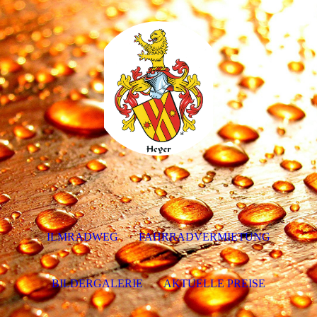
ILMRADWEG
FAHRRADVERMIETUNG
BILDERGALERIE
AKTUELLE PREISE